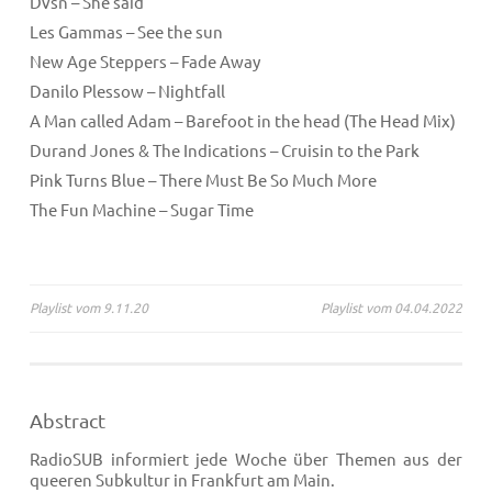
Dvsn – She said
Les Gammas – See the sun
New Age Steppers – Fade Away
Danilo Plessow – Nightfall
A Man called Adam – Barefoot in the head (The Head Mix)
Durand Jones & The Indications – Cruisin to the Park
Pink Turns Blue – There Must Be So Much More
The Fun Machine – Sugar Time
Beitragsnavigation
Playlist vom 9.11.20
Playlist vom 04.04.2022
Abstract
RadioSUB informiert jede Woche über Themen aus der
queeren Subkultur in Frankfurt am Main.