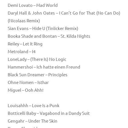
Demi Lovato – Mad World
Daryl Hall & John Oates – I Can’t Go for That (No Can Do)
(Nicolaas Remix)
Sian Evans – Hide U (Tinlicker Remix)
Booka Shade and Bontan – St. Kilda Nights
Reiley – Let It Ring
Metroland – I4
LoneLady – (There Is) No Logic
Hammershoi – Ich hatte einen Freund
Black Sun Dreamer – Principles
Ohne Nomen – Isthar
Miguel – Ooh Ahh!
Louisahhh – Love Is a Punk
Botticelli Baby – Vagabond in a Dandy Suit
Gengahr – Under The Skin