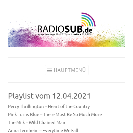
Zum
Inhalt
springen
HAUPTMENÜ
Playlist vom 12.04.2021
Percy Thrillington – Heart of the Country
Pink Turns Blue – There Must Be So Much More
The Milk – Wild Chained Man
Anna Ternheim – Everytime We Fall