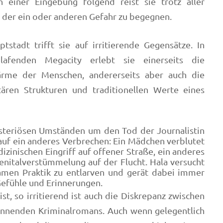
 einer Eingebung folgend reist sie trotz aller
 der ein oder anderen Gefahr zu begegnen.
tstadt trifft sie auf irritierende Gegensätze. In
hlafenden Megacity erlebt sie einerseits die
rme der Menschen, andererseits aber auch die
itären Strukturen und traditionellen Werte eines
teriösen Umständen um den Tod der Journalistin
 auf ein anderes Verbrechen: Ein Mädchen verblutet
izinischen Eingriff auf offener Straße, ein anderes
enitalverstümmelung auf der Flucht. Hala versucht
samen Praktik zu entlarven und gerät dabei immer
 Gefühle und Erinnerungen.
st, so irritierend ist auch die Diskrepanz zwischen
pannenden Kriminalromans. Auch wenn gelegentlich