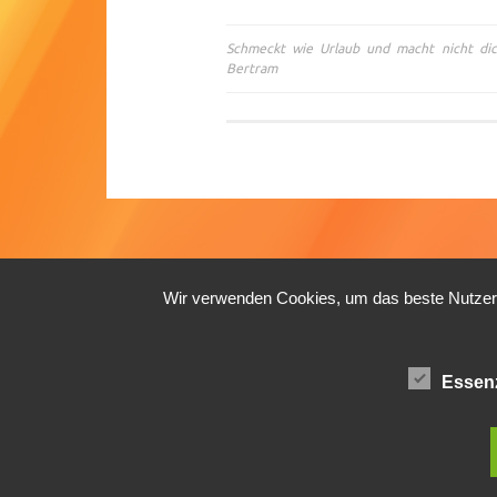
Schmeckt wie Urlaub und macht nicht di
Beitragsnavigation
Bertram
Wir verwenden Cookies, um das beste Nutzerer
Essenz