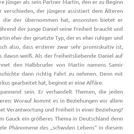
hre jünger als sein Partner Martin, den er zu Beginn
r verschieden, der jüngere assistiert dem Älteren
, die der übernommen hat, ansonsten bietet er
ährend der junge Daniel seine Freiheit braucht und
artin eher der gesetzte Typ, der es eher ruhiger und
ch also, dass ersterer zwar sehr promiskuitiv ist,
ts davon weiß. Als der freiheitsliebende Daniel auf
chnet den Halbbruder von Martin namens Samir
eschichte dann richtig Fahrt zu nehmen. Denn mit
rkus gearbeitet hat, beginnt er eine Affäre.
pannend sein. Er verhandelt Themen, die jeden
eren: Worauf kommt es in Beziehungen vor allem
et Verantwortung und Freiheit in einer Beziehung?
chim Gauck ein größeres Thema in Deutschland denn
 viele Phänomene des „schwulen Lebens“ in diesem