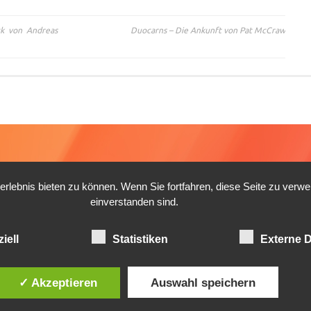
ck von Andreas
Duocarns – Die Ankunft von Pat McCraw
lebnis bieten zu können. Wenn Sie fortfahren, diese Seite zu verw
einverstanden sind.
iell
Statistiken
Externe D
✓ Akzeptieren
Auswahl speichern