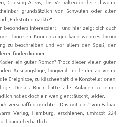
 Cruising Areas, das Verhalten in der schwulen
cheinbar grundsätzlich von Schwulen oder alten
nd „Fickstutenmärkte“.
 besonders interessiert – und hier zeigt sich auch
immer dann sein Können zeigen kann, wenn es darum
ng zu beschreiben und vor allem den Spaß, den
deren finden können.
 Kaden ein guter Roman? Trotz dieser vielen guten
nden Ausgangslage, langweilt er leider an vielen
die Ereignisse, zu klischeehaft die Konstellationen,
aloge. Dieses Buch hätte alle Anlagen zu einer
ich hat es doch ein wenig enttäuscht, leider.
uck verschaffen möchte: „Das mit uns“ von Fabian
arm Verlag, Hamburg, erschienen, umfasst 224
Buchhandel erhältlich.