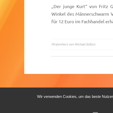
„Der junge Kurt“ von Fritz 
Winkel des Männerschwarm Ve
für 12 Euro im Fachhandel erhä
Piratenherz von Michael Sollorz
Beitragsnavigation
Wir verwenden Cookies, um das beste Nutzerer