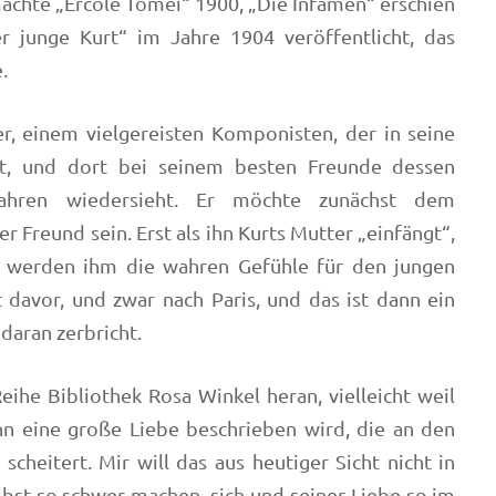
achte „Ercole Tomei“ 1900, „Die Infamen“ erschien
 junge Kurt“ im Jahre 1904 veröffentlicht, das
.
r, einem vielgereisten Komponisten, der in seine
rt, und dort bei seinem besten Freunde dessen
ahren wiedersieht. Er möchte zunächst dem
er Freund sein. Erst als ihn Kurts Mutter „einfängt“,
, werden ihm die wahren Gefühle für den jungen
 davor, und zwar nach Paris, und das ist dann ein
 daran zerbricht.
Reihe Bibliothek Rosa Winkel heran, vielleicht weil
nn eine große Liebe beschrieben wird, die an den
scheitert. Mir will das aus heutiger Sicht nicht in
lbst so schwer machen, sich und seiner Liebe so im