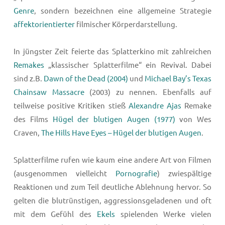
Genre
, sondern bezeichnen eine allgemeine Strategie
affektorientierter
filmischer Körperdarstellung.
In jüngster Zeit feierte das Splatterkino mit zahlreichen
Remakes
„klassischer Splatterfilme“ ein Revival. Dabei
sind z.B.
Dawn of the Dead (2004)
und
Michael Bay’s Texas
Chainsaw Massacre
(2003) zu nennen. Ebenfalls auf
teilweise positive Kritiken stieß
Alexandre Ajas
Remake
des Films
Hügel der blutigen Augen (1977)
von Wes
Craven,
The Hills Have Eyes – Hügel der blutigen Augen
.
Splatterfilme rufen wie kaum eine andere Art von Filmen
(ausgenommen vielleicht
Pornografie
) zwiespältige
Reaktionen und zum Teil deutliche Ablehnung hervor. So
gelten die blutrünstigen, aggressionsgeladenen und oft
mit dem Gefühl des
Ekels
spielenden Werke vielen