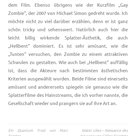
dem Film. Ebenso übrigens wie der Kurzfilm „Gay
Zombie“, der 2007 von Michael Simon gedreht wurde. Ich
möchte nicht zu viel darüber erzählen, denn er ist ganz
schön tricky und sehenswert. Natürlich auch hier die
leicht billig wirkende Splatter-Ästhetik, die auch
„Hellbent“ dominiert. Es ist sehr amüsant, wie die
„Tunten“ versuchen, den Zombie zu einem attraktiven
Schwulen zu gestalten. Wie auch bei „Hellbent“ auffällig
ist, dass die Akteure nach bestimmten ästhetischen
Kriterien ausgewählt wurden. Beide Filme sind einerseits
amüsant und andererseits spiegeln sie genauso wie die
Splatterfilme des Mainstreams, die ich vorher nannte, die
Gesellschaft wieder und prangern sie auf ihre Art an.
Beitragsnavigation
Ein Quantum Trost von Marc
Water Lilies – Naissance des
Forster
pieuvres von Céline Sciamma