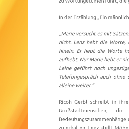
zu Wortungetümen führt, die g
In der Erzählung „Ein männliche
„Marie versucht es mit Sätzen
nicht. Lenz hebt die Worte, d
hinein. Er hebt die Worte h
aufhebt. Nur Marie hebt er nic
Leine geführt noch ungezüge
Telefongespräch auch ohne s
alleine weiter.“
Ricoh Gerbl schreibt in ihr
Großstadtmenschen, d
Bedeutungszusammenhänge ein
zu erhalten. Lenz stellt Möbe