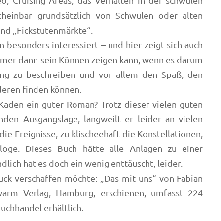
 Cruising Areas, das Verhalten in der schwulen
cheinbar grundsätzlich von Schwulen oder alten
nd „Fickstutenmärkte“.
 besonders interessiert – und hier zeigt sich auch
immer dann sein Können zeigen kann, wenn es darum
ng zu beschreiben und vor allem den Spaß, den
deren finden können.
 Kaden ein guter Roman? Trotz dieser vielen guten
nden Ausgangslage, langweilt er leider an vielen
die Ereignisse, zu klischeehaft die Konstellationen,
aloge. Dieses Buch hätte alle Anlagen zu einer
ich hat es doch ein wenig enttäuscht, leider.
uck verschaffen möchte: „Das mit uns“ von Fabian
arm Verlag, Hamburg, erschienen, umfasst 224
Buchhandel erhältlich.