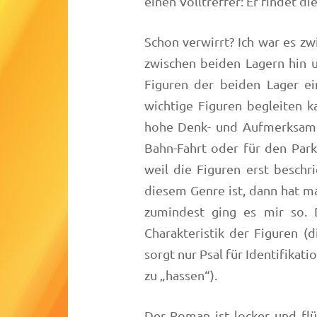
einen Volltreffer: Er findet di
Schon verwirrt? Ich war es z
zwischen beiden Lagern hin 
Figuren der beiden Lager ei
wichtige Figuren begleiten ka
hohe Denk- und Aufmerksamkei
Bahn-Fahrt oder für den Par
weil die Figuren erst besc
diesem Genre ist, dann hat m
zumindest ging es mir so. 
Charakteristik der Figuren (
sorgt nur Psal für Identifikat
zu „hassen“).
Der Roman ist locker und flü