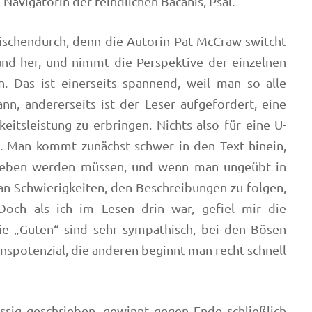
e Navigatorin der feindlichen Bacanis, Psal.
wischendurch, denn die Autorin Pat McCraw switcht
und her, und nimmt die Perspektive der einzelnen
n. Das ist einerseits spannend, weil man so alle
nn, andererseits ist der Leser aufgefordert, eine
tsleistung zu erbringen. Nichts also für eine U-
k. Man kommt zunächst schwer in den Text hinein,
hrieben werden müssen, und wenn man ungeübt in
an Schwierigkeiten, den Beschreibungen zu folgen,
Doch als ich im Lesen drin war, gefiel mir die
die „Guten“ sind sehr sympathisch, bei den Bösen
ionspotenzial, die anderen beginnt man recht schnell
ssig geschrieben, gewinnt gegen Ende schließlich