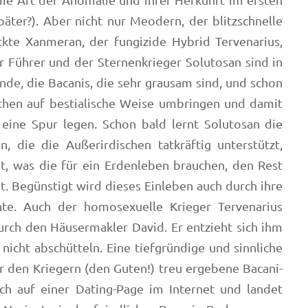
die Art der Anomalie und ihrer Herkunft im ersten
später?). Aber nicht nur Meodern, der blitzschnelle
te Xanmeran, der fungizide Hybrid Tervenarius,
hr Führer und der Sternenkrieger Solutosan sind in
nde, die Bacanis, die sehr grausam sind, und schon
schen auf bestialische Weise umbringen und damit
ine Spur legen. Schon bald lernt Solutosan die
n, die die Außerirdischen tatkräftig unterstützt,
gt, was die für ein Erdenleben brauchen, den Rest
et. Begünstigt wird dieses Einleben auch durch ihre
nte. Auch der homosexuelle Krieger Tervenarius
rch den Häusermakler David. Er entzieht sich ihm
 nicht abschütteln. Eine tiefgründige und sinnliche
r den Kriegern (den Guten!) treu ergebene Bacani-
ich auf einer Dating-Page im Internet und landet