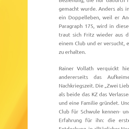
Beziehung, die nur dadurch 
gemacht wurde. Anders als in
ein Doppelleben, weil er An
Paragraph 175, wird in dies
traut sich Fritz wieder aus
einem Club und er versucht, e
zu erhalten.
Rainer Vollath verquickt h
andererseits das Aufkei
Nachkriegszeit. Die „Zwei Lie
als beide das KZ das Verlass
und eine Familie gründet. Und
Club für Schwule kennen- und
Erfahrung für ihn: die er
Entdeckung, in alltäglicher No