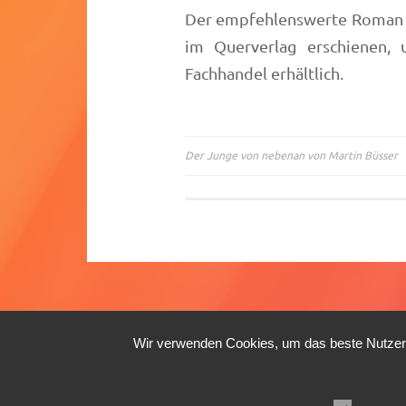
Der empfehlenswerte Roman „
im Querverlag erschienen, 
Fachhandel erhältlich.
Der Junge von nebenan von Martin Büsser
Beitragsnavigation
Wir verwenden Cookies, um das beste Nutzerer