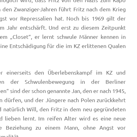
möglich wird, dass Fritz von den Nazis zum Kapo
 den Zwanziger-Jahren führt Fritz nach dem Krieg
gst vor Repressalien hat. Noch bis 1969 gilt der
em Jahr entschärft. Und erst zu diesem Zeitpunkt
 dem „Closet“, er lernt schwule Männer kennen in
ine Entschädigung für die im KZ erlittenen Qualen
ier einerseits den Überlebenskampf im KZ und
men der Schwulenbewegung in der Berliner
ben“ sind der schon genannte Jan, den er nach 1945,
en dürfen, und der Jüngere nach Polen zurückkehrt
 natürlich Will, den Fritz in dem neu gegründeten
 lieben lernt. Im reifen Alter wird es eine neue
ste Beziehung zu einem Mann, ohne Angst vor
rmalität.